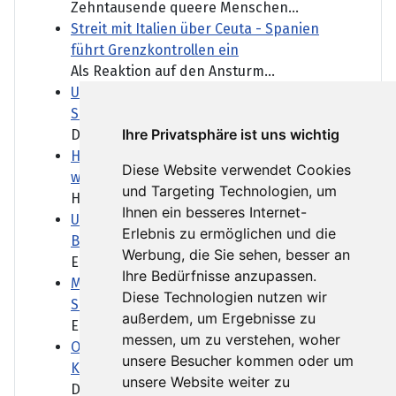
Zehntausende queere Menschen...
Streit mit Italien über Ceuta - Spanien
führt Grenzkontrollen ein
Als Reaktion auf den Ansturm...
US-Senat beschließt verschärfte Russland-
Sanktionen
Ihre Privatsphäre ist uns wichtig
Der US-Senat macht den Weg...
Hitzewelle im Gazastreifen: "Die Zelte sind
Diese Website verwendet Cookies
wie stickige Backöfen"
und Targeting Technologien, um
Hunderttausende Menschen...
Ihnen ein besseres Internet-
US-Gericht stoppt vorerst Bau von Trumps
Erlebnis zu ermöglichen und die
Ballsaal
Werbung, die Sie sehen, besser an
Ein Ballsaal nach den...
Ihre Bedürfnisse anzupassen.
Minderjährige in Ceuta bringen Spanien in
Diese Technologien nutzen wir
Schwierigkeiten
außerdem, um Ergebnisse zu
Erwachsene Migranten haben...
messen, um zu verstehen, woher
Oman - ein Tanker und die Angst vor einer
unsere Besucher kommen oder um
Katastrophe
unsere Website weiter zu
Die vor Oman auf Grund...