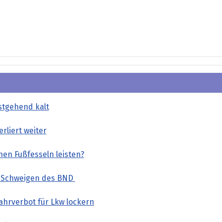
estgehend kalt
rliert weiter
en Fußfesseln leisten?
s Schweigen des BND
ahrverbot für Lkw lockern