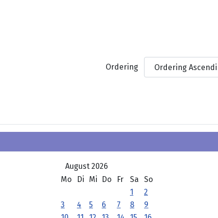
Ordering
August 2026
Mo
Di
Mi
Do
Fr
Sa
So
1
2
3
4
5
6
7
8
9
10
11
12
13
14
15
16