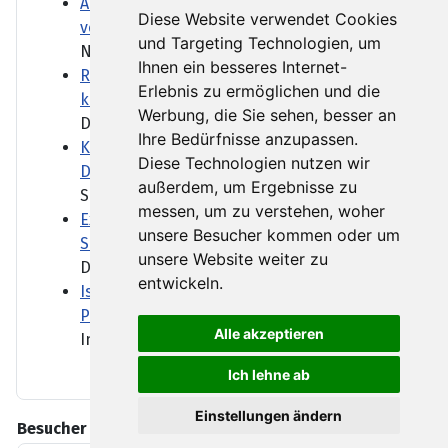
ARD-DeutschlandTrend: AfD legt zu, Union
Diese Website verwendet Cookies
verliert weiter
und Targeting Technologien, um
Nach der Kabinettsumbildung...
Ihnen ein besseres Internet-
Reform des Gewaltschutzgesetzes: Was
Erlebnis zu ermöglichen und die
können Fußfesseln leisten?
Werbung, die Sie sehen, besser an
Der Anschlag auf den CSD in...
Ihre Bedürfnisse anzupassen.
Keine Infos zum Netzwerk des Abdul B.:
Diese Technologien nutzen wir
Das Schweigen des BND
außerdem, um Ergebnisse zu
Schon vor dem Anschlag waren...
messen, um zu verstehen, woher
Extrem-Niedrigwasser: Bilger will
unsere Besucher kommen oder um
Sonntagsfahrverbot für Lkw lockern
unsere Website weiter zu
Das Extrem-Niedrigwasser...
entwickeln.
Israel klagt Siedler wegen Tötung eines
Palästinensers an
Alle akzeptieren
In den vergangenen Jahren...
Ich lehne ab
Einstellungen ändern
Besucher