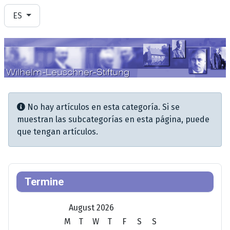
Seleccione su idioma
ES
Información
No hay artículos en esta categoría. Si se
muestran las subcategorías en esta página, puede
que tengan artículos.
Termine
August 2026
M
T
W
T
F
S
S