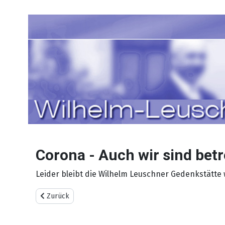
Sprache auswählen
Corona - Auch wir sind betr
Leider bleibt die Wilhelm Leuschner Gedenkstätte 
Vorheriger Beitrag: Mitgliederversammlung des Förderv
Zurück