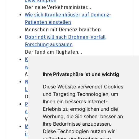
Der neue Verkehrsminister...
Wie sich Krankenhäuser auf Demenz-
Patienten einstellen
Menschen mit Demenz brauchen...
Dobrindt will nach Drohnen-Vorfall
Forschung ausbauen
Der Fund am Flughafen...
Kanadische Provinz British Columbia ruft
wegen Waldbränden Notstand aus
Ihre Privatsphäre ist uns wichtig
Angefacht durch starke Winde...
Niedrigwasser: Was die Lockerung des
Diese Website verwendet Cookies
Lkw-Fahrverbots bedeutet
und Targeting Technologien, um
Das Niedrigwasser schränkt...
Ihnen ein besseres Internet-
Paris führt Helmpflicht für E-Roller-Fahrer
Erlebnis zu ermöglichen und die
ein
Werbung, die Sie sehen, besser an
Vor allem in Großstädten...
Ihre Bedürfnisse anzupassen.
Mutmaßlich ukrainische Drohne explodiert
Diese Technologien nutzen wir
in Bulgarien
außerdem, um Ergebnisse zu