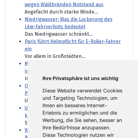
wegen Waldbränden Notstand aus
Angefacht durch starke Winde...
Niedrigwasser: Was die Lockerung des
Lkw-Fahrverbots bedeutet
Das Niedrigwasser schränkt...
Paris führt Helmpflicht für E-Roller-Fahrer
ein
Vor allem in Großstädten...
Mutmaßlich ukrainische Drohne explodiert
in Bulgarien
Ihre Privatsphäre ist uns wichtig
In Bulgarien ist eine Drohne...
Orban-Kritiker Baka soll Ungarns neuer
Diese Website verwendet Cookies
Präsident werden
und Targeting Technologien, um
Ungarn bekommt einen neuen...
Ihnen ein besseres Internet-
Ukraine und Serbien wollen stärker
Erlebnis zu ermöglichen und die
kooperieren - trotz Belgrads Kreml-Nähe
Werbung, die Sie sehen, besser an
Serbien pflegt enge...
Ihre Bedürfnisse anzupassen.
Wenn über Wasser verhandelt wird - das
Diese Technologien nutzen wir
Beispiel Ungarn und Slowakei