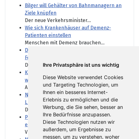
Bilger will Gehälter von Bahnmanagern an
Ziele knüpfen
Der neue Verkehrsminister...
Wie sich Krankenhäuser auf Demenz-
Patienten einstellen
Menschen mit Demenz brauchen...
Dobrindt will nach Drohnen-Vorfall
Forschung ausbauen
Ihre Privatsphäre ist uns wichtig
Der Fund am Flughafen...
Kanadische Provinz British Columbia ruft
Diese Website verwendet Cookies
wegen Waldbränden Notstand aus
und Targeting Technologien, um
Angefacht durch starke Winde...
Ihnen ein besseres Internet-
Niedrigwasser: Was die Lockerung des
Erlebnis zu ermöglichen und die
Lkw-Fahrverbots bedeutet
Werbung, die Sie sehen, besser an
Das Niedrigwasser schränkt...
Ihre Bedürfnisse anzupassen.
Paris führt Helmpflicht für E-Roller-Fahrer
Diese Technologien nutzen wir
ein
außerdem, um Ergebnisse zu
Vor allem in Großstädten...
messen, um zu verstehen, woher