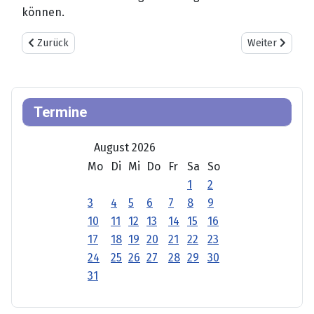
können.
Vorheriger Beitrag: MITTELPUNKT DER STIFTUNGSARBEIT
Nächster Beit
Zurück
Weiter
Termine
August 2026
Mo
Di
Mi
Do
Fr
Sa
So
1
2
3
4
5
6
7
8
9
10
11
12
13
14
15
16
17
18
19
20
21
22
23
24
25
26
27
28
29
30
31