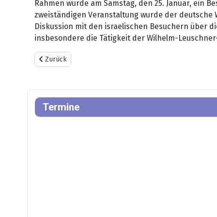
Rahmen wurde am Samstag, den 25. Januar, ein Be
zweiständigen Veranstaltung wurde der deutsche W
Diskussion mit den israelischen Besuchern über d
insbesondere die Tätigkeit der Wilhelm-Leuschner-S
Vorheriger Beitrag: ZEITZEUGENGESPRÄCH MIT AJALA GAB
Zurück
Termine