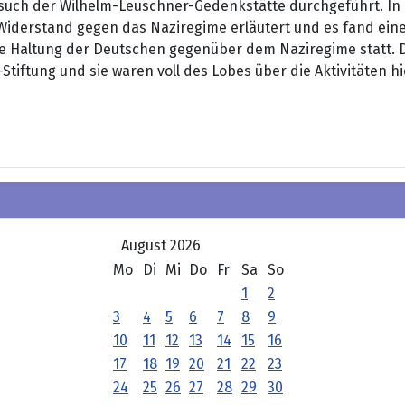
such der Wilhelm-Leuschner-Gedenkstätte durchgeführt. In 
iderstand gegen das Naziregime erläutert und es fand eine
ie Haltung der Deutschen gegenüber dem Naziregime statt. D
tiftung und sie waren voll des Lobes über die Aktivitäten hi
AI AUS ISRAEL AM 24. JANUAR 2014
August 2026
Mo
Di
Mi
Do
Fr
Sa
So
1
2
3
4
5
6
7
8
9
10
11
12
13
14
15
16
17
18
19
20
21
22
23
24
25
26
27
28
29
30