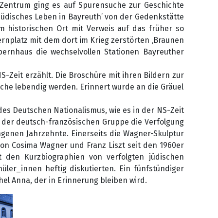
Zentrum ging es auf Spurensuche zur Geschichte
– jüdisches Leben in Bayreuth’ von der Gedenkstätte
m historischen Ort mit Verweis auf das früher so
ernplatz mit dem dort im Krieg zerstörten ‚Braunen
ernhaus die wechselvollen Stationen Bayreuther
Zeit erzählt. Die Broschüre mit ihren Bildern zur
che lebendig werden. Erinnert wurde an die Gräuel
des Deutschen Nationalismus, wie es in der NS-Zeit
 der deutsch-französischen Gruppe die Verfolgung
ngenen Jahrzehnte. Einerseits die Wagner-Skulptur
on Cosima Wagner und Franz Liszt seit den 1960er
mit den Kurzbiographien von verfolgten jüdischen
üler_innen heftig diskutierten. Ein fünfstündiger
el Anna, der in Erinnerung bleiben wird.