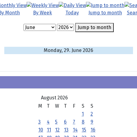
By Month
By Week
Today
Jump to month
Sea
Jump to month
Monday, 29. June 2026
August 2026
M
T
W
T
F
S
S
1
2
3
4
5
6
7
8
9
10
11
12
13
14
15
16