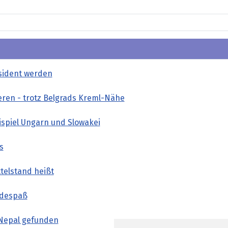
äsident werden
eren - trotz Belgrads Kreml-Nähe
ispiel Ungarn und Slowakei
s
telstand heißt
adespaß
 Nepal gefunden