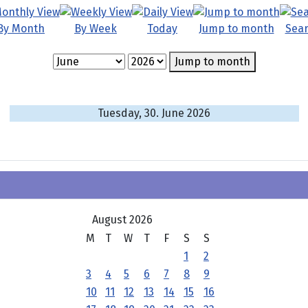
By Month
By Week
Today
Jump to month
Sea
Jump to month
Tuesday, 30. June 2026
August 2026
M
T
W
T
F
S
S
1
2
3
4
5
6
7
8
9
10
11
12
13
14
15
16