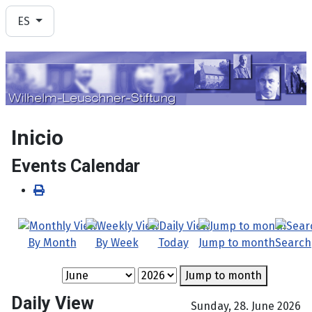
Seleccione su idioma
ES
Inicio
Events Calendar
By Month
By Week
Today
Jump to month
Search
Jump to month
Daily View
Sunday, 28. June 2026