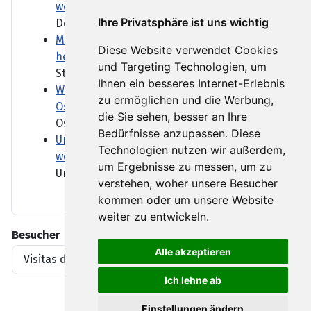
werden
Ihre Privatsphäre ist uns wichtig
Deutschland spürt gerade die...
Marktbericht: Gute Wirtschaftsdaten
Diese Website verwendet Cookies
helfen DAX auf die Sprünge
und Targeting Technologien, um
Starke Exportdaten und ein...
Ihnen ein besseres Internet-Erlebnis
Wie sich einige Jugendliche in
zu ermöglichen und die Werbung,
Ostdeutschland schleichend radikalisieren
die Sie sehen, besser an Ihre
Ostalgie, soziale Medien und...
Bedürfnisse anzupassen. Diese
Ungarn schaltet Licht an Wahrzeichen
Technologien nutzen wir außerdem,
wegen Energiekrise ab
um Ergebnisse zu messen, um zu
Ungewohnter Anblick für...
verstehen, woher unsere Besucher
kommen oder um unsere Website
weiter zu entwickeln.
Besucher
Alle akzeptieren
Visitas del artículo
1919396
Ich lehne ab
Einstellungen ändern