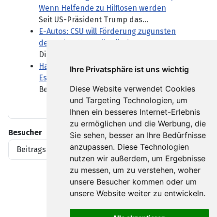
Wenn Helfende zu Hilflosen werden
Seit US-Präsident Trump das...
E-Autos: CSU will Förderung zugunsten
deutscher Hersteller ändern
Die aktuelle...
Haben die USA zu wenig Raketen für eine
Ihre Privatsphäre ist uns wichtig
Eskalation mit Iran?
Diese Website verwendet Cookies
Berichte mehrerer Medien...
und Targeting Technologien, um
Ihnen ein besseres Internet-Erlebnis
zu ermöglichen und die Werbung, die
Besucher
Sie sehen, besser an Ihre Bedürfnisse
anzupassen. Diese Technologien
Beitragsaufrufe
1919396
nutzen wir außerdem, um Ergebnisse
zu messen, um zu verstehen, woher
unsere Besucher kommen oder um
unsere Website weiter zu entwickeln.