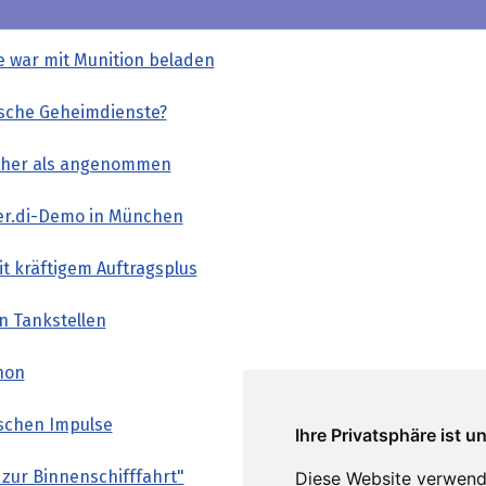
e war mit Munition beladen
sische Geheimdienste?
 höher als angenommen
ver.di-Demo in München
t kräftigem Auftragsplus
n Tankstellen
anon
ischen Impulse
Ihre Privatsphäre ist u
 zur Binnenschifffahrt"
Diese Website verwend