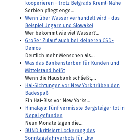
kooperieren - trotz Belgrads Kreml-Nähe
Serbien pflegt enge...
Wenn über Wasser verhandelt wird - das
Beispiel Ungarn und Slowakei
Wer bekommt wie viel Wasser?...
Großer Zulauf auch bei kleineren CSD-
Demos
Deutlich mehr Menschen als...
Was das Bankensterben für Kunden und
Mittelstand heißt
Wenn die Hausbank schließt,...
Hai-Sichtungen vor New York trüben den
Badespaß
Ein Hai-Biss vor New Yorks...
Himalaya: Fünf vermisste Bergsteiger tot in
Nepal gefunden
Neun Monate lagen die...
BUND kritisiert Lockerung des
Sonntagsfahrverbots für Lkw