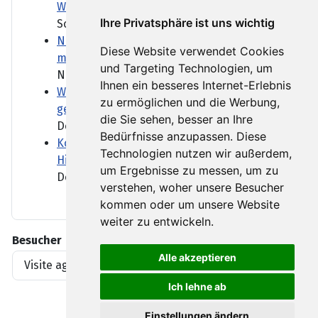
Westen Österreichs
Ihre Privatsphäre ist uns wichtig
Schwere Gewitter und...
Nationaler Sicherheitsrat tagt zu Vorfall
Diese Website verwendet Cookies
mit Sprengstoff-Drohne
und Targeting Technologien, um
Nach dem Vorfall mit einer...
Ihnen ein besseres Internet-Erlebnis
Wie gut ist Deutschland vor Drohnen
zu ermöglichen und die Werbung,
geschützt?
die Sie sehen, besser an Ihre
Der Flughafen Leipzig/Halle...
Bedürfnisse anzupassen. Diese
Kommunen fordern "Kraftakt" für
Technologien nutzen wir außerdem,
Hitzeschutz und Wasserversorgung
um Ergebnisse zu messen, um zu
Deutschlands Flüsse führen...
verstehen, woher unsere Besucher
kommen oder um unsere Website
weiter zu entwickeln.
Besucher
Alle akzeptieren
Visite agli articoli
1919396
Ich lehne ab
Einstellungen ändern