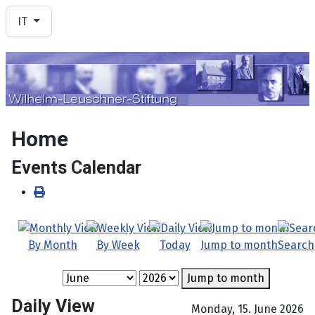
Seleziona la tua lingua
IT
Home
Events Calendar
By Month
By Week
Today
Jump to month
Search
Jump to month
Daily View
Monday, 15. June 2026