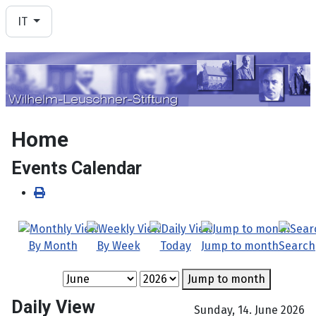
Seleziona la tua lingua
IT
Home
Events Calendar
By Month
By Week
Today
Jump to month
Search
Jump to month
Daily View
Sunday, 14. June 2026