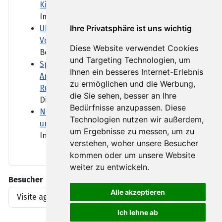
Kinder vor Allergien schützen kann
Im Kuhstall gibt es...
Ihre Privatsphäre ist uns wichtig
Ukraine meldet Tote bei Luftangriffen auf
Vorort von Kiew
Diese Website verwendet Cookies
Bei einer nächtlichen...
und Targeting Technologien, um
Sprengstoff-Drohne in Leipzig/Halle: Ein
Ihnen ein besseres Internet-Erlebnis
Angriff "fremder Mächte" - oder
zu ermöglichen und die Werbung,
Russlands?
die Sie sehen, besser an Ihre
Die Bundesregierung...
Bedürfnisse anzupassen. Diese
Niedrigwasser der Donau legt Knochen
Technologien nutzen wir außerdem,
und Wracks frei
um Ergebnisse zu messen, um zu
In mehreren europäischen...
verstehen, woher unsere Besucher
kommen oder um unsere Website
weiter zu entwickeln.
Besucher
Alle akzeptieren
Visite agli articoli
1919396
Ich lehne ab