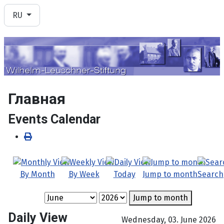
Выберите язык
RU
Главная
Events Calendar
By Month
By Week
Today
Jump to month
Search
Jump to month
Daily View
Wednesday, 03. June 2026