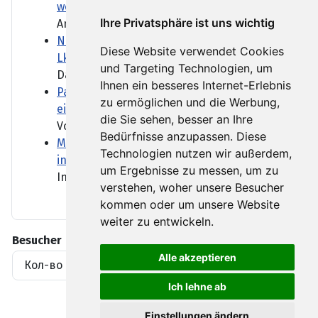
wegen Waldbränden Notstand aus
Ihre Privatsphäre ist uns wichtig
Angefacht durch starke Winde...
Niedrigwasser: Was die Lockerung des
Diese Website verwendet Cookies
Lkw-Fahrverbots bedeutet
und Targeting Technologien, um
Das Niedrigwasser schränkt...
Ihnen ein besseres Internet-Erlebnis
Paris führt Helmpflicht für E-Roller-Fahrer
zu ermöglichen und die Werbung,
ein
die Sie sehen, besser an Ihre
Vor allem in Großstädten...
Bedürfnisse anzupassen. Diese
Mutmaßlich ukrainische Drohne explodiert
Technologien nutzen wir außerdem,
in Bulgarien
um Ergebnisse zu messen, um zu
In Bulgarien ist eine Drohne...
verstehen, woher unsere Besucher
kommen oder um unsere Website
weiter zu entwickeln.
Besucher
Alle akzeptieren
Кол-во просмотров материалов
1919396
Ich lehne ab
Einstellungen ändern