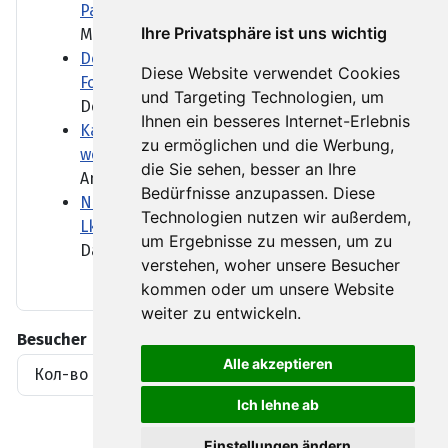
Patienten einstellen
Ihre Privatsphäre ist uns wichtig
Menschen mit Demenz brauchen...
Dobrindt will nach Drohnen-Vorfall
Diese Website verwendet Cookies
Forschung ausbauen
und Targeting Technologien, um
Der Fund am Flughafen...
Ihnen ein besseres Internet-Erlebnis
Kanadische Provinz British Columbia ruft
zu ermöglichen und die Werbung,
wegen Waldbränden Notstand aus
die Sie sehen, besser an Ihre
Angefacht durch starke Winde...
Bedürfnisse anzupassen. Diese
Niedrigwasser: Was die Lockerung des
Technologien nutzen wir außerdem,
Lkw-Fahrverbots bedeutet
um Ergebnisse zu messen, um zu
Das Niedrigwasser schränkt...
verstehen, woher unsere Besucher
kommen oder um unsere Website
weiter zu entwickeln.
Besucher
Alle akzeptieren
Кол-во просмотров материалов
1919396
Ich lehne ab
Einstellungen ändern