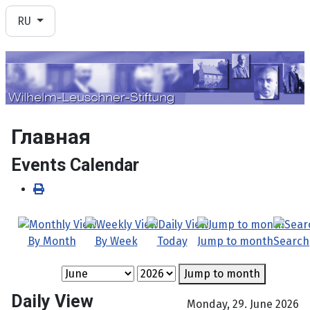
Выберите язык
RU
Главная
Events Calendar
By Month
By Week
Today
Jump to month
Search
Jump to month
Daily View
Monday, 29. June 2026