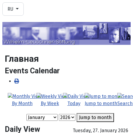
Выберите язык
RU
Главная
Events Calendar
By Month
By Week
Today
Jump to month
Search
Jump to month
Daily View
Tuesday, 27. January 2026