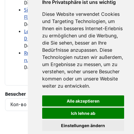
Ihre Privatsphäre ist uns wichtig
Die Straße von Hormus wird...
Sicherheitsdebatte nach Drohnenfund am
Diese Website verwendet Cookies
Flughafen Leipzig/Halle
und Targeting Technologien, um
Der Drohnenfund auf dem...
Ihnen ein besseres Internet-Erlebnis
Leipzig: Flugzeug neben Sprengstoff-
zu ermöglichen und die Werbung,
Drohne war mit Munition beladen
die Sie sehen, besser an Ihre
Der Flughafen Leipzig/Halle...
Bedürfnisse anzupassen. Diese
Russisches Haus in Berlin: Tarnung für
Technologien nutzen wir außerdem,
russische Geheimdienste?
um Ergebnisse zu messen, um zu
Das Russische Haus der...
verstehen, woher unsere Besucher
kommen oder um unsere Website
weiter zu entwickeln.
Besucher
Alle akzeptieren
Кол-во просмотров материалов
1919396
Ich lehne ab
Einstellungen ändern