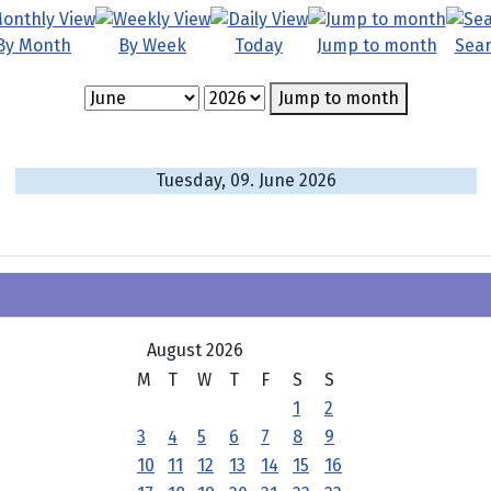
By Month
By Week
Today
Jump to month
Sea
Jump to month
Tuesday, 09. June 2026
August 2026
M
T
W
T
F
S
S
1
2
3
4
5
6
7
8
9
10
11
12
13
14
15
16