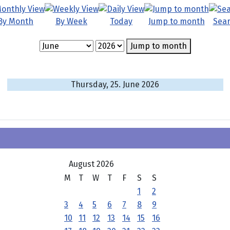
By Month
By Week
Today
Jump to month
Sea
Jump to month
Thursday, 25. June 2026
August 2026
M
T
W
T
F
S
S
1
2
3
4
5
6
7
8
9
10
11
12
13
14
15
16