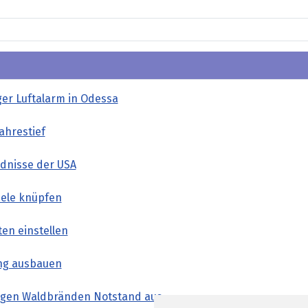
ger Luftalarm in Odessa
ahrestief
ndnisse der USA
iele knüpfen
en einstellen
ung ausbauen
wegen Waldbränden Notstand aus