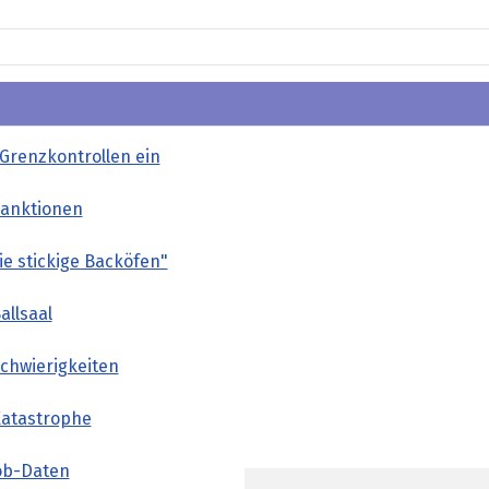
t Grenzkontrollen ein
Sanktionen
wie stickige Backöfen"
allsaal
Schwierigkeiten
Katastrophe
ob-Daten