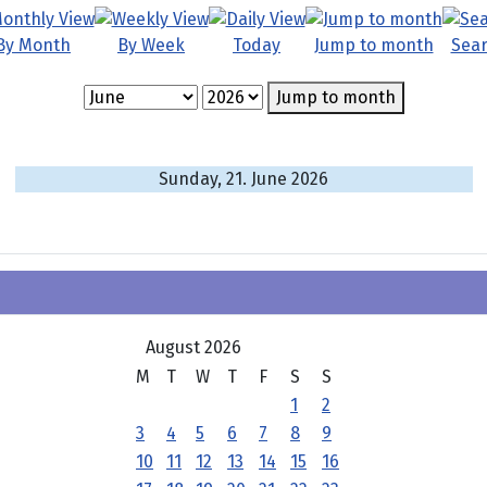
By Month
By Week
Today
Jump to month
Sea
Jump to month
Sunday, 21. June 2026
August 2026
M
T
W
T
F
S
S
1
2
3
4
5
6
7
8
9
10
11
12
13
14
15
16