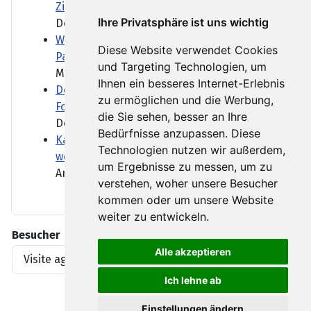
Ziele knüpfen
Ihre Privatsphäre ist uns wichtig
Der neue Verkehrsminister...
Wie sich Krankenhäuser auf Demenz-
Diese Website verwendet Cookies
Patienten einstellen
und Targeting Technologien, um
Menschen mit Demenz brauchen...
Ihnen ein besseres Internet-Erlebnis
Dobrindt will nach Drohnen-Vorfall
zu ermöglichen und die Werbung,
Forschung ausbauen
die Sie sehen, besser an Ihre
Der Fund am Flughafen...
Bedürfnisse anzupassen. Diese
Kanadische Provinz British Columbia ruft
Technologien nutzen wir außerdem,
wegen Waldbränden Notstand aus
um Ergebnisse zu messen, um zu
Angefacht durch starke Winde...
verstehen, woher unsere Besucher
kommen oder um unsere Website
weiter zu entwickeln.
Besucher
Alle akzeptieren
Visite agli articoli
1919396
Ich lehne ab
Einstellungen ändern