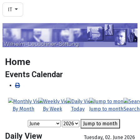
Seleziona la tua lingua
IT
Home
Events Calendar
By Month
By Week
Today
Jump to month
Search
Jump to month
Daily View
Tuesday, 02. June 2026