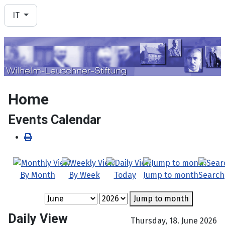
Seleziona la tua lingua
IT
Home
Events Calendar
By Month
By Week
Today
Jump to month
Search
Jump to month
Daily View
Thursday, 18. June 2026