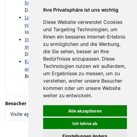
höher als angenommen
Ihre Privatsphäre ist uns wichtig
Das Robert Koch-Institut hat...
Lebenslange Haft nach Auto-Anschlag auf
Diese Website verwendet Cookies
ver.di-Demo in München
und Targeting Technologien, um
Im Prozess um den tödlichen...
Ihnen ein besseres Internet-Erlebnis
Industrie überrascht dank Großaufträgen
zu ermöglichen und die Werbung,
mit kräftigem Auftragsplus
die Sie sehen, besser an Ihre
Die deutschen...
Bedürfnisse anzupassen. Diese
Kaum Ermittlungen wegen Preisverstößen
Technologien nutzen wir außerdem,
an Tankstellen
um Ergebnisse zu messen, um zu
Bundesweit sind Tausende...
verstehen, woher unsere Besucher
kommen oder um unsere Website
weiter zu entwickeln.
Besucher
Alle akzeptieren
Visite agli articoli
1919396
Ich lehne ab
Einstellungen ändern