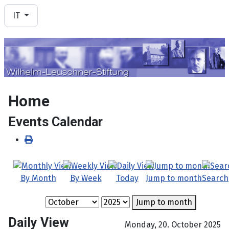
Seleziona la tua lingua
IT
Home
Events Calendar
By Month
By Week
Today
Jump to month
Search
Jump to month
Daily View
Monday, 20. October 2025