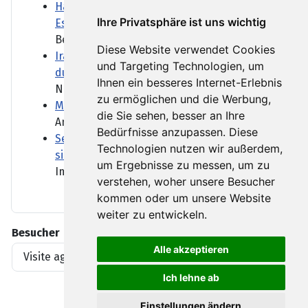
Haben die USA zu wenig Raketen für eine
Ihre Privatsphäre ist uns wichtig
Eskalation mit Iran?
Berichte mehrerer Medien...
Diese Website verwendet Cookies
Iran und Oman einigen sich auf neue Route
und Targeting Technologien, um
durch Straße von Hormus
Ihnen ein besseres Internet-Erlebnis
Nach Angaben aus Teheran...
zu ermöglichen und die Werbung,
Marktbericht: DAX beendet Klettertour
die Sie sehen, besser an Ihre
Am Morgen hatte der DAX noch...
Bedürfnisse anzupassen. Diese
Senats-Vorwahl in Michigan: El-Sayed
Technologien nutzen wir außerdem,
sichert sich Kandidatur für Demokraten
um Ergebnisse zu messen, um zu
Im US-Bundesstaat Michigan...
verstehen, woher unsere Besucher
kommen oder um unsere Website
weiter zu entwickeln.
Besucher
Alle akzeptieren
Visite agli articoli
1919396
Ich lehne ab
Einstellungen ändern