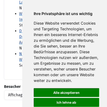
Landes
Nach zwei Jahren Pause wird...
Ihre Privatsphäre ist uns wichtig
WHO: Studien zu Ebola-Medikamenten und
Impfstoffen starten
Diese Website verwendet Cookies
Studien für Medikamente und...
und Targeting Technologien, um
Drohne am Flughafen Leipzig/Halle:
Ihnen ein besseres Internet-Erlebnis
Dobrindt sieht "hybrides
zu ermöglichen und die Werbung,
Anschlagsszenario"
die Sie sehen, besser an Ihre
Nach dem Fund einer Drohne...
Bedürfnisse anzupassen. Diese
Nach Kürzungen von US-Hilfen in Nepal:
Technologien nutzen wir außerdem,
Wenn Helfende zu Hilflosen werden
um Ergebnisse zu messen, um zu
Seit US-Präsident Trump das...
verstehen, woher unsere Besucher
kommen oder um unsere Website
weiter zu entwickeln.
Besucher
Alle akzeptieren
Affichages d'articles
1919396
Ich lehne ab