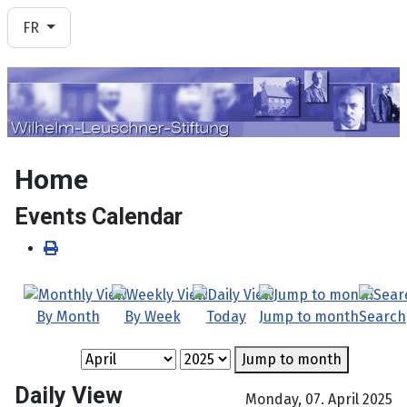
Sélectionnez votre langue
FR
Home
Events Calendar
By Month
By Week
Today
Jump to month
Search
Jump to month
Daily View
Monday, 07. April 2025