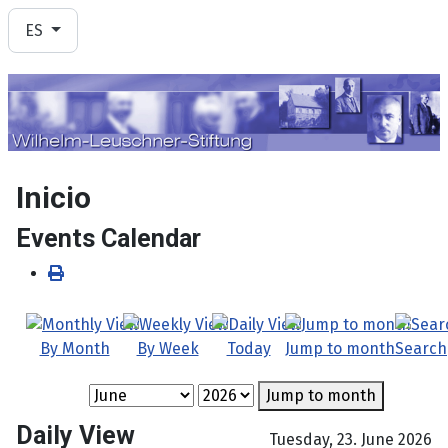
Seleccione su idioma
ES
Inicio
Events Calendar
By Month
By Week
Today
Jump to month
Search
Jump to month
Daily View
Tuesday, 23. June 2026