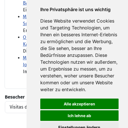
Ballsaal
Ihre Privatsphäre ist uns wichtig
Ein Ballsaal nach den...
Minderjährige in Ceuta bringen Spanien in
Diese Website verwendet Cookies
Schwierigkeiten
und Targeting Technologien, um
Erwachsene Migranten haben...
Ihnen ein besseres Internet-Erlebnis
Oman - ein Tanker und die Angst vor einer
zu ermöglichen und die Werbung,
Katastrophe
die Sie sehen, besser an Ihre
Die vor Oman auf Grund...
Bedürfnisse anzupassen. Diese
Marktbericht: Neuer DAX-Rekord nach US-
Technologien nutzen wir außerdem,
Job-Daten
um Ergebnisse zu messen, um zu
Im Sog der Wall Street hat...
verstehen, woher unsere Besucher
kommen oder um unsere Website
weiter zu entwickeln.
Besucher
Alle akzeptieren
Visitas del artículo
1919396
Ich lehne ab
Einstellungen ändern