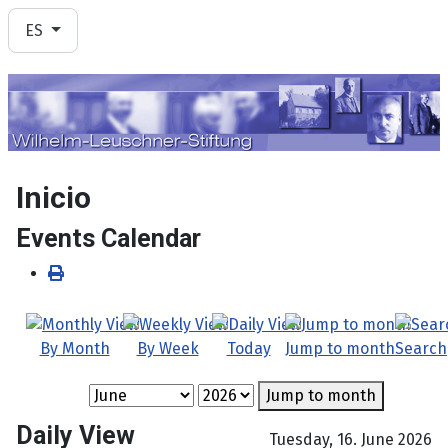
Seleccione su idioma
ES
Inicio
Events Calendar
By Month
By Week
Today
Jump to month
Search
Jump to month
Daily View
Tuesday, 16. June 2026