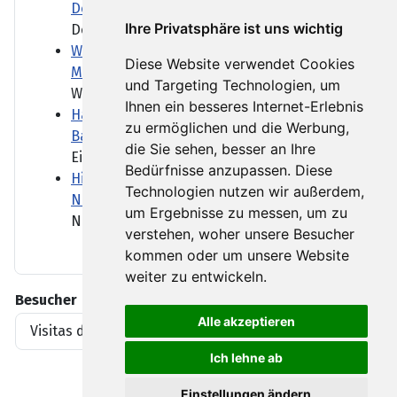
Demos
Ihre Privatsphäre ist uns wichtig
Deutlich mehr Menschen als...
Was das Bankensterben für Kunden und
Diese Website verwendet Cookies
Mittelstand heißt
und Targeting Technologien, um
Wenn die Hausbank schließt,...
Ihnen ein besseres Internet-Erlebnis
Hai-Sichtungen vor New York trüben den
zu ermöglichen und die Werbung,
Badespaß
die Sie sehen, besser an Ihre
Ein Hai-Biss vor New Yorks...
Bedürfnisse anzupassen. Diese
Himalaya: Fünf vermisste Bergsteiger tot in
Technologien nutzen wir außerdem,
Nepal gefunden
um Ergebnisse zu messen, um zu
Neun Monate lagen die...
verstehen, woher unsere Besucher
kommen oder um unsere Website
weiter zu entwickeln.
Besucher
Alle akzeptieren
Visitas del artículo
1919396
Ich lehne ab
Einstellungen ändern