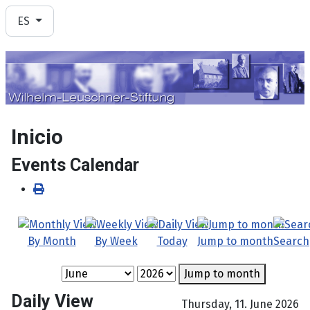
Seleccione su idioma
ES
Inicio
Events Calendar
By Month
By Week
Today
Jump to month
Search
Jump to month
Daily View
Thursday, 11. June 2026