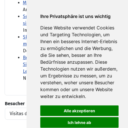
Marktbericht: DAX beendet Klettertour
Am Morgen hatte der DAX noch...
Ihre Privatsphäre ist uns wichtig
Senats-Vorwahl in Michigan: El-Sayed
sichert sich Kandidatur für Demokraten
Diese Website verwendet Cookies
Im US-Bundesstaat Michigan...
und Targeting Technologien, um
SPD uneins über Abschaffung der Rente
Ihnen ein besseres Internet-Erlebnis
mit 63
zu ermöglichen und die Werbung,
Der Plan der...
die Sie sehen, besser an Ihre
Behörden: "Sehr ernster
Bedürfnisse anzupassen. Diese
Sicherheitsvorfall" am Flughafen
Technologien nutzen wir außerdem,
Leipzig/Halle
um Ergebnisse zu messen, um zu
Nach dem Fund einer Drohne...
verstehen, woher unsere Besucher
kommen oder um unsere Website
weiter zu entwickeln.
Besucher
Alle akzeptieren
Visitas del artículo
1919396
Ich lehne ab