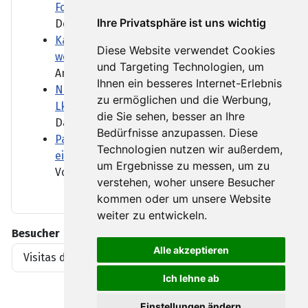
Forschung ausbauen
Ihre Privatsphäre ist uns wichtig
Der Fund am Flughafen...
Kanadische Provinz British Columbia ruft
Diese Website verwendet Cookies
wegen Waldbränden Notstand aus
und Targeting Technologien, um
Angefacht durch starke Winde...
Ihnen ein besseres Internet-Erlebnis
Niedrigwasser: Was die Lockerung des
zu ermöglichen und die Werbung,
Lkw-Fahrverbots bedeutet
die Sie sehen, besser an Ihre
Das Niedrigwasser schränkt...
Bedürfnisse anzupassen. Diese
Paris führt Helmpflicht für E-Roller-Fahrer
Technologien nutzen wir außerdem,
ein
um Ergebnisse zu messen, um zu
Vor allem in Großstädten...
verstehen, woher unsere Besucher
kommen oder um unsere Website
weiter zu entwickeln.
Besucher
Alle akzeptieren
Visitas del artículo
1919396
Ich lehne ab
Einstellungen ändern