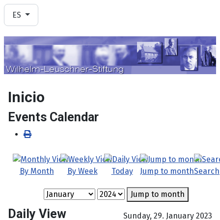
Seleccione su idioma
ES
Inicio
Events Calendar
By Month
By Week
Today
Jump to month
Search
Jump to month
Daily View
Sunday, 29. January 2023