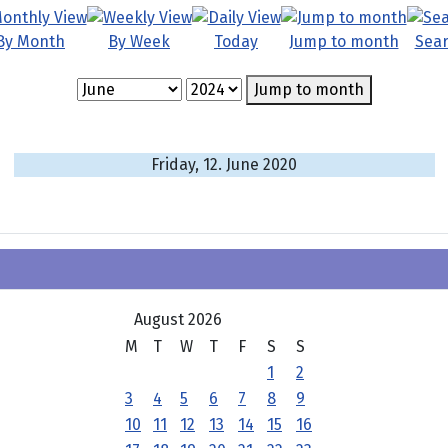
By Month
By Week
Today
Jump to month
Sea
Jump to month
Friday, 12. June 2020
August 2026
M
T
W
T
F
S
S
1
2
3
4
5
6
7
8
9
10
11
12
13
14
15
16