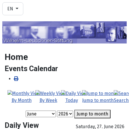
Select your language
EN
Home
Events Calendar
By Month
By Week
Today
Jump to month
Search
Jump to month
Daily View
Saturday, 27. June 2026