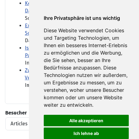
Keine Infos zum Netzwerk des Abdul B.:
Das Schweigen des BND
Ihre Privatsphäre ist uns wichtig
Schon vor dem Anschlag waren...
Extrem-Niedrigwasser: Bilger will
Diese Website verwendet Cookies
Sonntagsfahrverbot für Lkw lockern
und Targeting Technologien, um
Das Extrem-Niedrigwasser...
Ihnen ein besseres Internet-Erlebnis
Israel klagt Siedler wegen Tötung eines
zu ermöglichen und die Werbung,
Palästinensers an
die Sie sehen, besser an Ihre
In den vergangenen Jahren...
Bedürfnisse anzupassen. Diese
Zwei Straßenbahnen kollidiert - viele
Technologien nutzen wir außerdem,
Verletzte in Gelsenkirchen
um Ergebnisse zu messen, um zu
Im nordrhein-westfälischen...
verstehen, woher unsere Besucher
kommen oder um unsere Website
weiter zu entwickeln.
Besucher
Alle akzeptieren
Articles View Hits
1919396
Ich lehne ab