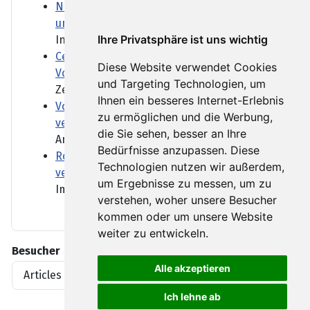
Niedrigwasser der Donau legt Knochen
und Wracks frei
Ihre Privatsphäre ist uns wichtig
In mehreren europäischen...
Ceuta: EU fordert Meta und TikTok zum
Diese Website verwendet Cookies
Vorgehen gegen Fakes auf
und Targeting Technologien, um
Zehntausende Menschen hatten...
Ihnen ein besseres Internet-Erlebnis
Vor 70 Jahren: Das Unglück von Marcinelle
zu ermöglichen und die Werbung,
veränderte Europa
die Sie sehen, besser an Ihre
Am 8. August 1956 ereignete...
Bedürfnisse anzupassen. Diese
Rotes Meer: Wie die Huthi den Iran-Krieg
Technologien nutzen wir außerdem,
verändern
um Ergebnisse zu messen, um zu
Im Jemen nimmt die Gewalt...
verstehen, woher unsere Besucher
kommen oder um unsere Website
weiter zu entwickeln.
Besucher
Alle akzeptieren
Articles View Hits
1919396
Ich lehne ab