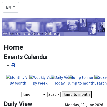
Select your language
EN
Home
Events Calendar
By Month
By Week
Today
Jump to month
Search
Jump to month
Daily View
Monday, 15. June 2026