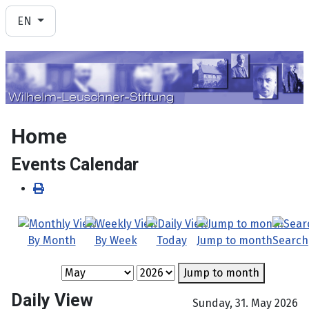
Select your language
EN
Home
Events Calendar
By Month
By Week
Today
Jump to month
Search
Jump to month
Daily View
Sunday, 31. May 2026