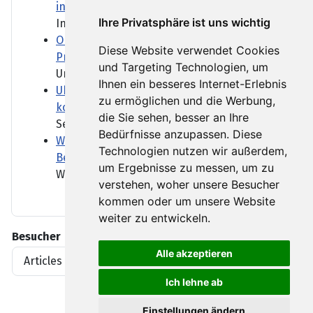
in Bulgarien
Ihre Privatsphäre ist uns wichtig
In Bulgarien ist eine Drohne...
Orban-Kritiker Baka soll Ungarns neuer
Diese Website verwendet Cookies
Präsident werden
und Targeting Technologien, um
Ungarn bekommt einen neuen...
Ihnen ein besseres Internet-Erlebnis
Ukraine und Serbien wollen stärker
zu ermöglichen und die Werbung,
kooperieren - trotz Belgrads Kreml-Nähe
die Sie sehen, besser an Ihre
Serbien pflegt enge...
Bedürfnisse anzupassen. Diese
Wenn über Wasser verhandelt wird - das
Technologien nutzen wir außerdem,
Beispiel Ungarn und Slowakei
um Ergebnisse zu messen, um zu
Wer bekommt wie viel Wasser?...
verstehen, woher unsere Besucher
kommen oder um unsere Website
weiter zu entwickeln.
Besucher
Alle akzeptieren
Articles View Hits
1919396
Ich lehne ab
Einstellungen ändern