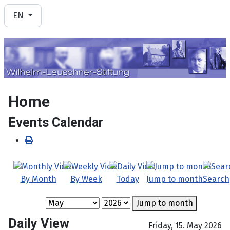
Select your language
EN
Home
Events Calendar
By Month
By Week
Today
Jump to month
Search
Jump to month
Daily View
Friday, 15. May 2026