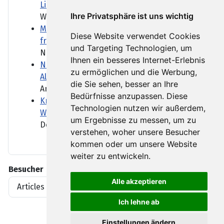
Libanon
Ihre Privatsphäre ist uns wichtig
Während Israel und der...
Marktbericht: Trotz vieler Bilanzen keine
Diese Website verwendet Cookies
frischen Impulse
und Targeting Technologien, um
Nach drei Rekorden in Folge...
Ihnen ein besseres Internet-Erlebnis
Niedrigwasser: Nur "begrenzte
zu ermöglichen und die Werbung,
Alternativen zur Binnenschifffahrt"
die Sie sehen, besser an Ihre
Angesichts des...
Bedürfnisse anzupassen. Diese
Krisentreffen zu Niedrigwasser: Wenn die
Technologien nutzen wir außerdem,
Wasserstraßen versiegen
um Ergebnisse zu messen, um zu
Deutschlands Flüsse führen...
verstehen, woher unsere Besucher
kommen oder um unsere Website
weiter zu entwickeln.
Besucher
Alle akzeptieren
Articles View Hits
1919396
Ich lehne ab
Einstellungen ändern