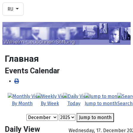
Выберите язык
RU
Главная
Events Calendar
By Month
By Week
Today
Jump to month
Search
Jump to month
Daily View
Wednesday, 17. December 20