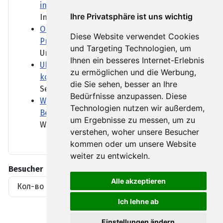
in Bulgarien
Ihre Privatsphäre ist uns wichtig
In Bulgarien ist eine Drohne...
Orban-Kritiker Baka soll Ungarns neuer
Diese Website verwendet Cookies
Präsident werden
und Targeting Technologien, um
Ungarn bekommt einen neuen...
Ihnen ein besseres Internet-Erlebnis
Ukraine und Serbien wollen stärker
zu ermöglichen und die Werbung,
kooperieren - trotz Belgrads Kreml-Nähe
die Sie sehen, besser an Ihre
Serbien pflegt enge...
Bedürfnisse anzupassen. Diese
Wenn über Wasser verhandelt wird - das
Technologien nutzen wir außerdem,
Beispiel Ungarn und Slowakei
um Ergebnisse zu messen, um zu
Wer bekommt wie viel Wasser?...
verstehen, woher unsere Besucher
kommen oder um unsere Website
weiter zu entwickeln.
Besucher
Alle akzeptieren
Кол-во просмотров материалов
1919396
Ich lehne ab
Einstellungen ändern