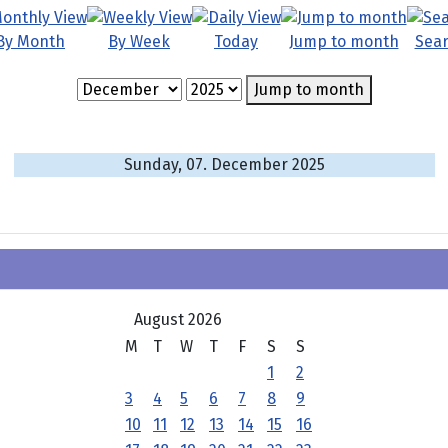
By Month
By Week
Today
Jump to month
Sea
Jump to month
Sunday, 07. December 2025
August 2026
M
T
W
T
F
S
S
1
2
3
4
5
6
7
8
9
10
11
12
13
14
15
16