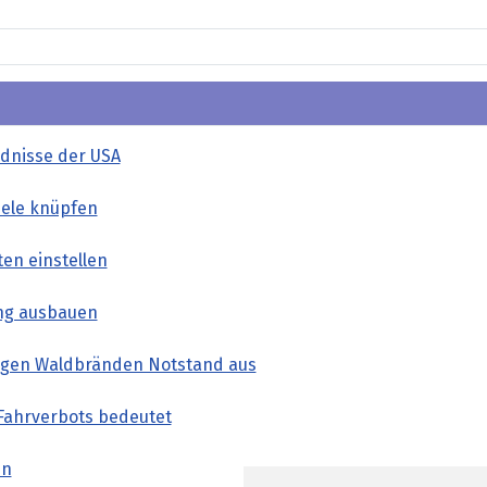
ndnisse der USA
iele knüpfen
en einstellen
ung ausbauen
wegen Waldbränden Notstand aus
Fahrverbots bedeutet
in