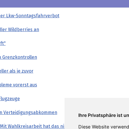
ber Lkw-Sonntagsfahrverbot
ler Wildberries an
ft"
m Grenzkontrollen
ler als je zuvor
obleme vorerst aus
Flugzeuge
ßen Verteidigungsabkommen
Ihre Privatsphäre ist u
it Wahlkreisarbeit hat das nichts zu tun"
Diese Website verwend