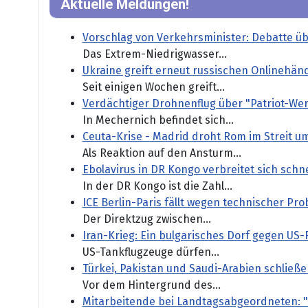
Aktuelle Meldungen!
Vorschlag von Verkehrsminister: Debatte ü
Das Extrem-Niedrigwasser...
Ukraine greift erneut russischen Onlinehänd
Seit einigen Wochen greift...
Verdächtiger Drohnenflug über "Patriot-Wer
In Mechernich befindet sich...
Ceuta-Krise - Madrid droht Rom im Streit u
Als Reaktion auf den Ansturm...
Ebolavirus in DR Kongo verbreitet sich schnel
In der DR Kongo ist die Zahl...
ICE Berlin-Paris fällt wegen technischer Pr
Der Direktzug zwischen...
Iran-Krieg: Ein bulgarisches Dorf gegen US-
US-Tankflugzeuge dürfen...
Türkei, Pakistan und Saudi-Arabien schlie
Vor dem Hintergrund des...
Mitarbeitende bei Landtagsabgeordneten: "M