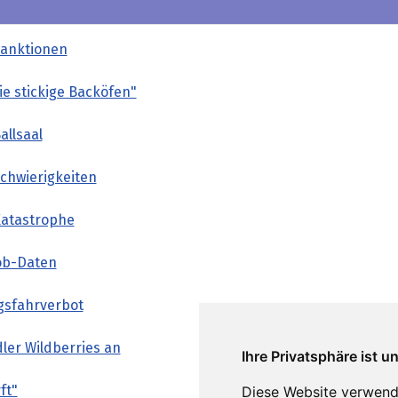
Sanktionen
wie stickige Backöfen"
allsaal
Schwierigkeiten
Katastrophe
ob-Daten
gsfahrverbot
ler Wildberries an
Ihre Privatsphäre ist u
ft"
Diese Website verwend