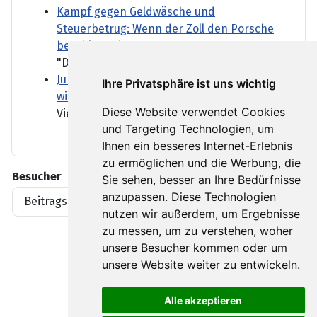
Kampf gegen Geldwäsche und
Steuerbetrug: Wenn der Zoll den Porsche
beschlagnahmt
"Dann sind der Porsche oder...
Juni und Juli waren in Westeuropa so warm
Ihre Privatsphäre ist uns wichtig
wie noch nie
Diese Website verwendet Cookies
Viele Teile Europas litten...
und Targeting Technologien, um
Ihnen ein besseres Internet-Erlebnis
zu ermöglichen und die Werbung, die
Besucher
Sie sehen, besser an Ihre Bedürfnisse
anzupassen. Diese Technologien
Beitragsaufrufe
1919396
nutzen wir außerdem, um Ergebnisse
zu messen, um zu verstehen, woher
unsere Besucher kommen oder um
unsere Website weiter zu entwickeln.
Alle akzeptieren