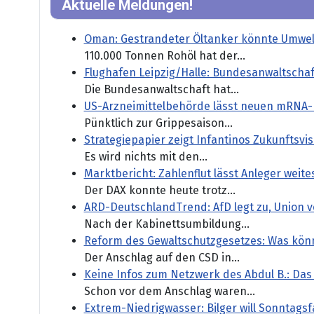
Aktuelle Meldungen!
Oman: Gestrandeter Öltanker könnte Umwel
110.000 Tonnen Rohöl hat der...
Flughafen Leipzig/Halle: Bundesanwaltschaf
Die Bundesanwaltschaft hat...
US-Arzneimittelbehörde lässt neuen mRNA-
Pünktlich zur Grippesaison...
Strategiepapier zeigt Infantinos Zukunftsvisi
Es wird nichts mit den...
Marktbericht: Zahlenflut lässt Anleger weit
Der DAX konnte heute trotz...
ARD-DeutschlandTrend: AfD legt zu, Union ve
Nach der Kabinettsumbildung...
Reform des Gewaltschutzgesetzes: Was könn
Der Anschlag auf den CSD in...
Keine Infos zum Netzwerk des Abdul B.: Da
Schon vor dem Anschlag waren...
Extrem-Niedrigwasser: Bilger will Sonntagsf