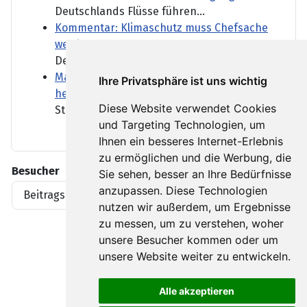
Deutschlands Flüsse führen...
Kommentar: Klimaschutz muss Chefsache
werden
Deutschland spürt gerade die...
Marktbericht: Gute Wirtschaftsdaten
Ihre Privatsphäre ist uns wichtig
helfen DAX auf die Sprünge
Diese Website verwendet Cookies
Starke Exportdaten und ein...
und Targeting Technologien, um
Ihnen ein besseres Internet-Erlebnis
zu ermöglichen und die Werbung, die
Besucher
Sie sehen, besser an Ihre Bedürfnisse
anzupassen. Diese Technologien
Beitragsaufrufe
1919396
nutzen wir außerdem, um Ergebnisse
zu messen, um zu verstehen, woher
unsere Besucher kommen oder um
unsere Website weiter zu entwickeln.
Alle akzeptieren