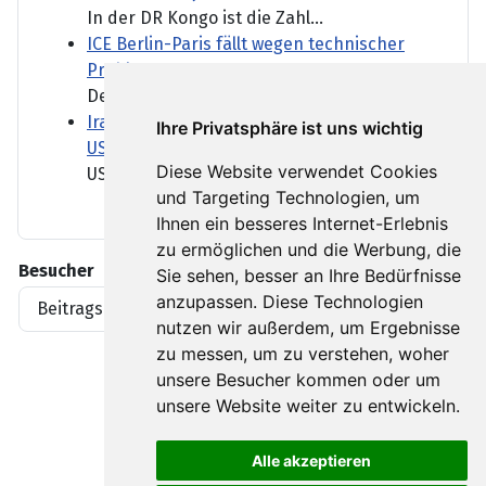
In der DR Kongo ist die Zahl...
ICE Berlin-Paris fällt wegen technischer
Probleme vorerst aus
Der Direktzug zwischen...
Iran-Krieg: Ein bulgarisches Dorf gegen
Ihre Privatsphäre ist uns wichtig
US-Flugzeuge
Diese Website verwendet Cookies
US-Tankflugzeuge dürfen...
und Targeting Technologien, um
Ihnen ein besseres Internet-Erlebnis
zu ermöglichen und die Werbung, die
Besucher
Sie sehen, besser an Ihre Bedürfnisse
anzupassen. Diese Technologien
Beitragsaufrufe
1919396
nutzen wir außerdem, um Ergebnisse
zu messen, um zu verstehen, woher
unsere Besucher kommen oder um
unsere Website weiter zu entwickeln.
Alle akzeptieren