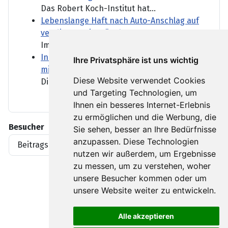
Das Robert Koch-Institut hat...
Lebenslange Haft nach Auto-Anschlag auf
ver.di-Demo in München
Im Prozess um den tödlichen...
Industrie überrascht dank Großaufträgen
Ihre Privatsphäre ist uns wichtig
mit kräftigem Auftragsplus
Diese Website verwendet Cookies
Die deutschen...
und Targeting Technologien, um
Ihnen ein besseres Internet-Erlebnis
zu ermöglichen und die Werbung, die
Besucher
Sie sehen, besser an Ihre Bedürfnisse
anzupassen. Diese Technologien
Beitragsaufrufe
1919396
nutzen wir außerdem, um Ergebnisse
zu messen, um zu verstehen, woher
unsere Besucher kommen oder um
unsere Website weiter zu entwickeln.
Alle akzeptieren