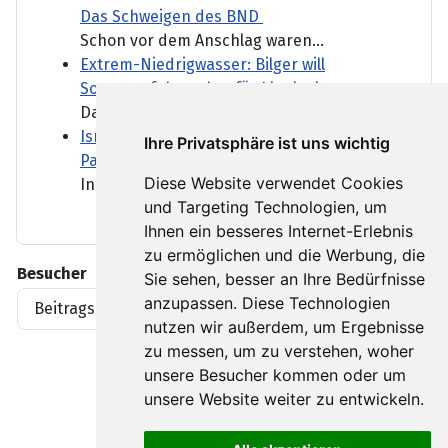
Das Schweigen des BND
Schon vor dem Anschlag waren...
Extrem-Niedrigwasser: Bilger will
Sonntagsfahrverbot für Lkw lockern
Das Extrem-Niedrigwasser...
Israel klagt Siedler wegen Tötung eines
Ihre Privatsphäre ist uns wichtig
Palästinensers an
Diese Website verwendet Cookies
In den vergangenen Jahren...
und Targeting Technologien, um
Ihnen ein besseres Internet-Erlebnis
zu ermöglichen und die Werbung, die
Besucher
Sie sehen, besser an Ihre Bedürfnisse
anzupassen. Diese Technologien
Beitragsaufrufe
1919396
nutzen wir außerdem, um Ergebnisse
zu messen, um zu verstehen, woher
unsere Besucher kommen oder um
unsere Website weiter zu entwickeln.