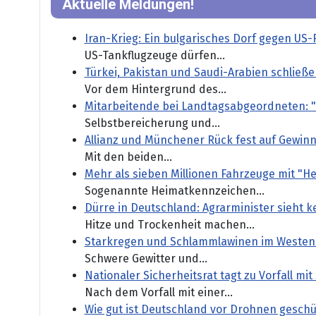
Aktuelle Meldungen!
Iran-Krieg: Ein bulgarisches Dorf gegen US-
US-Tankflugzeuge dürfen...
Türkei, Pakistan und Saudi-Arabien schlie
Vor dem Hintergrund des...
Mitarbeitende bei Landtagsabgeordneten: "M
Selbstbereicherung und...
Allianz und Münchener Rück fest auf Gewin
Mit den beiden...
Mehr als sieben Millionen Fahrzeuge mit "
Sogenannte Heimatkennzeichen...
Dürre in Deutschland: Agrarminister sieht
Hitze und Trockenheit machen...
Starkregen und Schlammlawinen im Westen 
Schwere Gewitter und...
Nationaler Sicherheitsrat tagt zu Vorfall m
Nach dem Vorfall mit einer...
Wie gut ist Deutschland vor Drohnen geschü