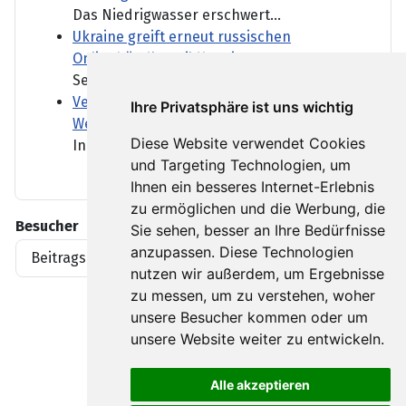
Das Niedrigwasser erschwert...
Ukraine greift erneut russischen
Onlinehändler Wildberries an
Seit einigen Wochen greift...
Verdächtiger Drohnenflug über "Patriot-
Ihre Privatsphäre ist uns wichtig
Werft"
Diese Website verwendet Cookies
In Mechernich befindet sich...
und Targeting Technologien, um
Ihnen ein besseres Internet-Erlebnis
zu ermöglichen und die Werbung, die
Besucher
Sie sehen, besser an Ihre Bedürfnisse
anzupassen. Diese Technologien
Beitragsaufrufe
1919396
nutzen wir außerdem, um Ergebnisse
zu messen, um zu verstehen, woher
unsere Besucher kommen oder um
unsere Website weiter zu entwickeln.
Alle akzeptieren